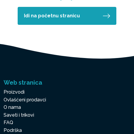
Idi na početnu stranicu
Web stranica
Proizvodi
Ovlašćeni prodavci
O nama
Saveti i trikovi
FAQ
Podrška