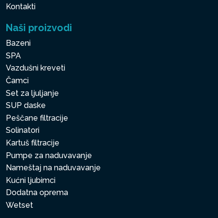
Kontakti
Naši proizvodi
Bazeni
SPA
Vazdušni kreveti
Čamci
Set za ljuljanje
SUP daske
Peščane filtracije
Solinatori
Kartuš filtracije
Pumpe za naduvavanje
Nameštaj na naduvavanje
Kućni ljubimci
Dodatna oprema
Wetset