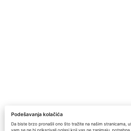
Podešavanja kolačića
Da biste brzo pronašli ono što tražite na našim stranicama, u
vam se ne bi prikazivali oglasi koji vas ne zanimaju, potrebn