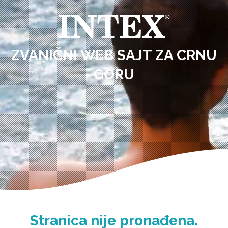
ZVANIČNI WEB SAJT ZA CRNU
GORU
Stranica nije pronađena.