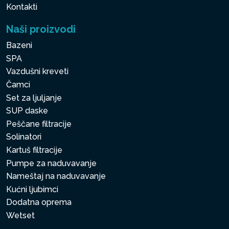
Kontakti
Naši proizvodi
Bazeni
SPA
Vazdušni kreveti
Čamci
Set za ljuljanje
SUP daske
Peščane filtracije
Solinatori
Kartuš filtracije
Pumpe za naduvavanje
Nameštaj na naduvavanje
Kućni ljubimci
Dodatna oprema
Wetset