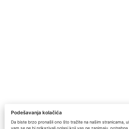
Podešavanja kolačića
Da biste brzo pronašli ono što tražite na našim stranicama, u
vam se ne bi prikazivali oglasi koji vas ne zanimaju, potrebn