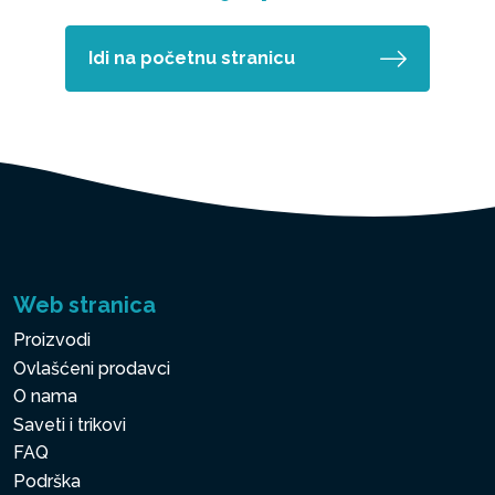
Idi na početnu stranicu
Web stranica
Proizvodi
Ovlašćeni prodavci
O nama
Saveti i trikovi
FAQ
Podrška