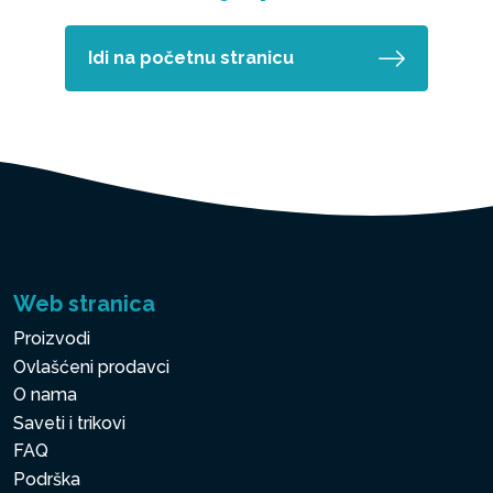
Idi na početnu stranicu
Web stranica
Proizvodi
Ovlašćeni prodavci
O nama
Saveti i trikovi
FAQ
Podrška