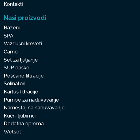
Kontakti
Naši proizvodi
Bazeni
SPA
Vazdušni kreveti
Čamci
Set za ljuljanje
SUP daske
Peščane filtracije
Solinatori
Kartuš filtracije
Pumpe za naduvavanje
Nameštaj na naduvavanje
Kućni ljubimci
Dodatna oprema
Wetset