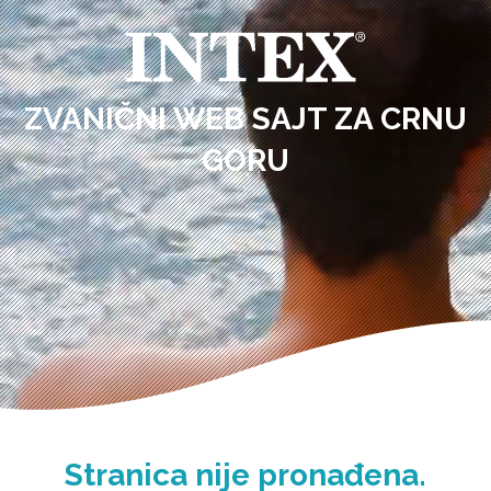
ZVANIČNI WEB SAJT ZA CRNU
GORU
Stranica nije pronađena.