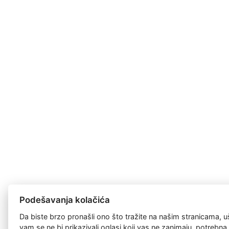
Podešavanja kolačića
Da biste brzo pronašli ono što tražite na našim stranicama, u
vam se ne bi prikazivali oglasi koji vas ne zanimaju, potrebn