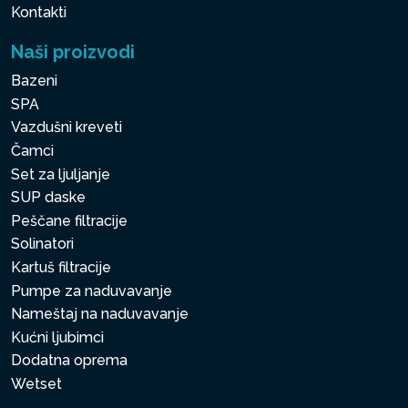
Kontakti
Naši proizvodi
Bazeni
SPA
Vazdušni kreveti
Čamci
Set za ljuljanje
SUP daske
Peščane filtracije
Solinatori
Kartuš filtracije
Pumpe za naduvavanje
Nameštaj na naduvavanje
Kućni ljubimci
Dodatna oprema
Wetset