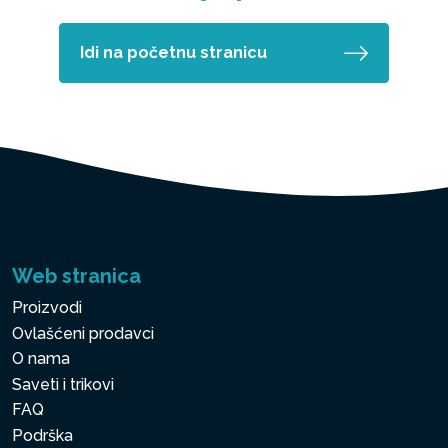
Idi na početnu stranicu
Web stranica
Proizvodi
Ovlašćeni prodavci
O nama
Saveti i trikovi
FAQ
Podrška