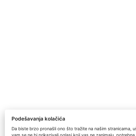
Podešavanja kolačića
Da biste brzo pronašli ono što tražite na našim stranicama, u
vam se ne bi prikazivali oglasi koji vas ne zanimaju, potrebn