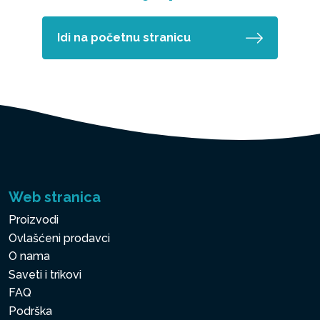
Idi na početnu stranicu
Web stranica
Proizvodi
Ovlašćeni prodavci
O nama
Saveti i trikovi
FAQ
Podrška