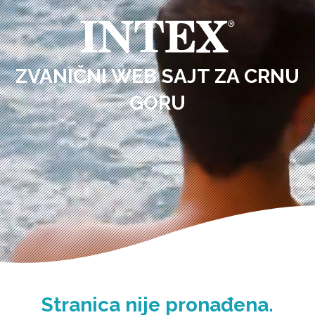
ZVANIČNI WEB SAJT ZA CRNU
GORU
Stranica nije pronađena.