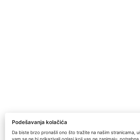
Podešavanja kolačića
Da biste brzo pronašli ono što tražite na našim stranicama, u
vam se ne bi prikazivali oglasi koji vas ne zanimaju, potrebn