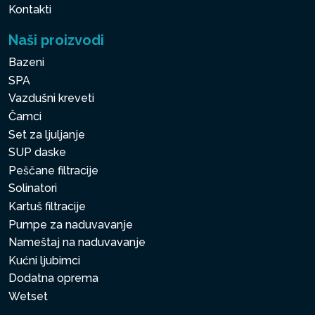
Kontakti
Naši proizvodi
Bazeni
SPA
Vazdušni kreveti
Čamci
Set za ljuljanje
SUP daske
Peščane filtracije
Solinatori
Kartuš filtracije
Pumpe za naduvavanje
Nameštaj na naduvavanje
Kućni ljubimci
Dodatna oprema
Wetset