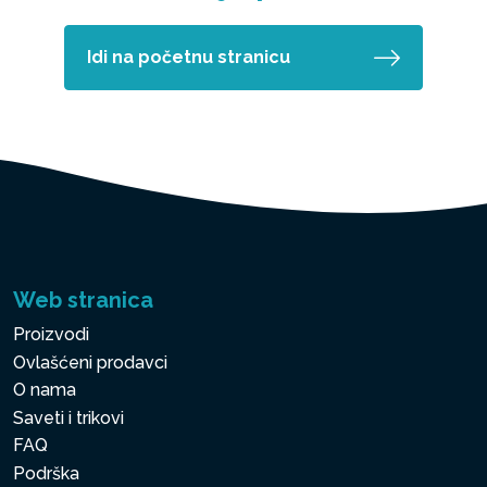
Idi na početnu stranicu
Web stranica
Proizvodi
Ovlašćeni prodavci
O nama
Saveti i trikovi
FAQ
Podrška