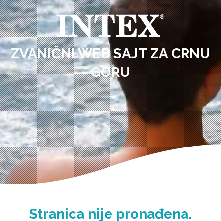
ZVANIČNI WEB SAJT ZA CRNU
GORU
Stranica nije pronađena.