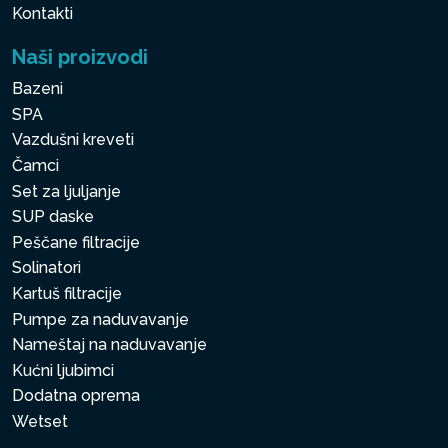
Kontakti
Naši proizvodi
Bazeni
SPA
Vazdušni kreveti
Čamci
Set za ljuljanje
SUP daske
Peščane filtracije
Solinatori
Kartuš filtracije
Pumpe za naduvavanje
Nameštaj na naduvavanje
Kućni ljubimci
Dodatna oprema
Wetset