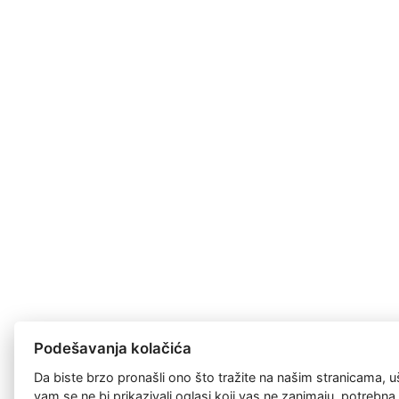
Podešavanja kolačića
Da biste brzo pronašli ono što tražite na našim stranicama, u
vam se ne bi prikazivali oglasi koji vas ne zanimaju, potrebn